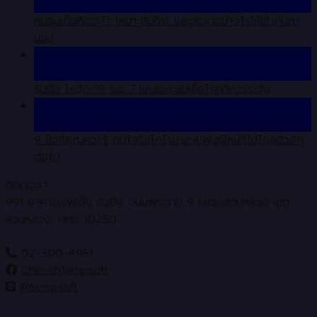
ก.ค.
หมอนเย็นคืออะไร เหมาะกับใคร และเลือกอย่างไรให้เข้ากับท่า
นอน
07
เม.ย.
รับมือ โควิด-19 แนะ 7 แหล่งสะสมเชื้อโรคที่ควรระวัง
07
เม.ย.
9 ข้อที่คุณควรรู้ กับไวรัสโคโรน่าสายพันธุ์ใหม่ที่ไม่ไกลตัวอีก
ต่อไป
ติดต่อเรา
991 อาคารเอฟเอ็น บิวดิ้ง ถนนพระราม 9 แขวงสวนหลวง เขต
สวนหลวง, กทม. 10250
02-300-4951
CherishTempsoft
@tempsoft