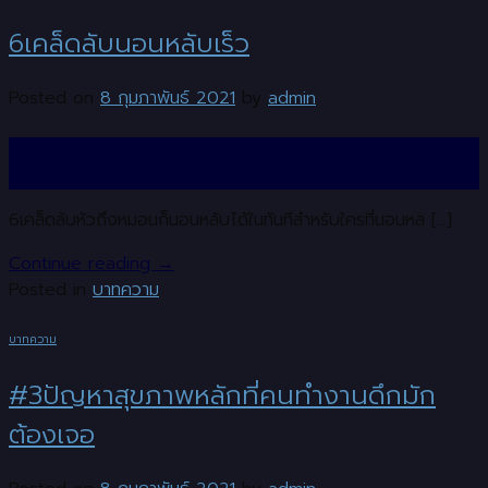
6เคล็ดลับนอนหลับเร็ว
Posted on
8 กุมภาพันธ์ 2021
by
admin
08
ก.พ.
6เคล็ดลับหัวถึงหมอนก็นอนหลับได้ในทันทีสำหรับใครที่นอนหล […]
Continue reading
→
Posted in
บาทความ
บาทความ
#3ปัญหาสุขภาพหลักที่คนทำงานดึกมัก
ต้องเจอ