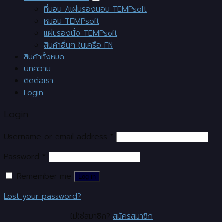
ที่นอน /แผ่นรองนอน TEMPsoft
หมอน TEMPsoft
แผ่นรองนั่ง TEMPsoft
สินค้าอื่นๆ ในเครือ FN
สินค้าทั้งหมด
บทความ
ติดต่อเรา
Login
Login
Username or email address
*
Password
*
Remember me
Log in
Lost your password?
ไม่ใช่สมาชิก?
สมัครสมาชิก